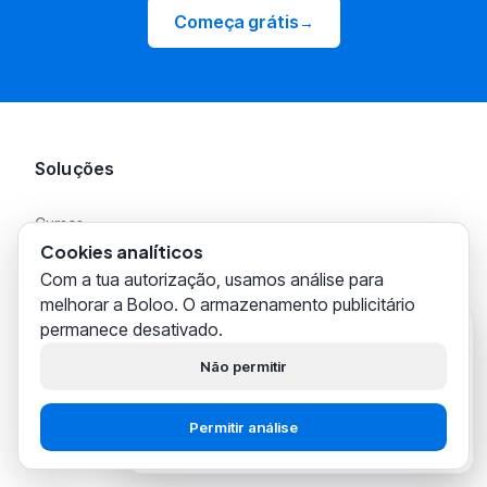
Começa grátis
→
Soluções
Cursos
Cookies analíticos
Com a tua autorização, usamos análise para
Coaching 1:1
melhorar a Boloo. O armazenamento publicitário
permanece desativado.
Boloo
Novos vendedores bol.com
agora mesmo
Olá! Ajudamos
milhares de
Não permitir
vendedores bol.com
a construir
Vendedores experientes bol.com
o teu negócio com sucesso.
Permitir análise
Começar grátis
Fala com o suporte
Preços