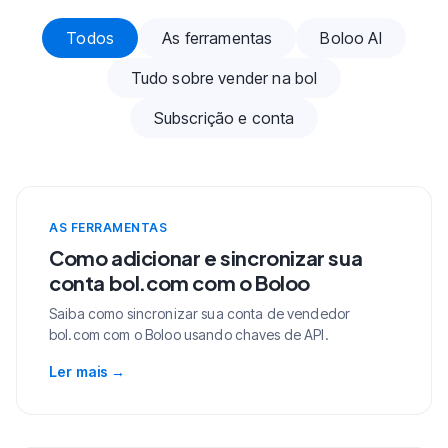
Artigos de ajuda
Todos
As ferramentas
Boloo AI
Tudo sobre vender na bol
Subscrição e conta
AS FERRAMENTAS
Como adicionar e sincronizar sua
conta bol.com com o Boloo
Saiba como sincronizar sua conta de vendedor
bol.com com o Boloo usando chaves de API.
Ler mais
→