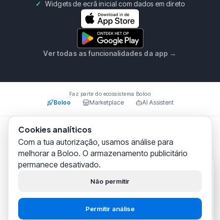
Widgets de ecrã inicial com dados em direto
Ver todas as funcionalidades da app
→
Faz parte do ecossistema Boloo
Boloo
Marketplace
AI Assistent
Cookies analíticos
Boloo B.V.
·
KvK
75993228
·
Prins Willem Alexanderlaan
Com a tua autorização, usamos análise para
301, 7311SW Apeldoorn
melhorar a Boloo. O armazenamento publicitário
© 2026 Boloo Platform. Todos os direitos reservados.
permanece desativado.
Boloo
agora mesmo
|
|
Termos e condições
Política de privacidade
Olá! Ajudamos
milhares de
Não permitir
vendedores bol.com
a construir
Segurança
o teu negócio com sucesso.
Permitir análise
Começar grátis
Fala com o suporte