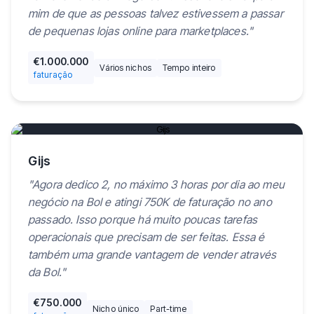
mim de que as pessoas talvez estivessem a passar
de pequenas lojas online para marketplaces.
"
€1.000.000
Vários nichos
Tempo inteiro
faturação
Reproduzir vídeo
Gijs
"
Agora dedico 2, no máximo 3 horas por dia ao meu
negócio na Bol e atingi 750K de faturação no ano
passado. Isso porque há muito poucas tarefas
operacionais que precisam de ser feitas. Essa é
também uma grande vantagem de vender através
da Bol.
"
€750.000
Nicho único
Part-time