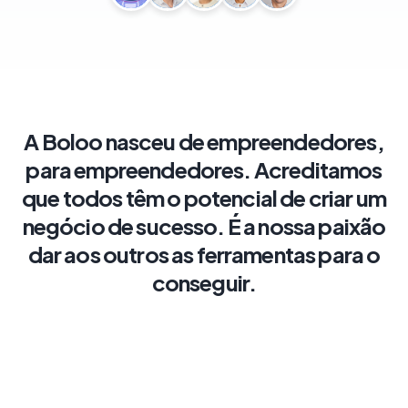
A
Boloo
nasceu
de
empreendedores,
para
empreendedores.
Acreditamos
que
todos
têm
o
potencial
de
criar
um
negócio
de
sucesso.
É
a
nossa
paixão
dar
aos
outros
as
ferramentas
para
o
conseguir.