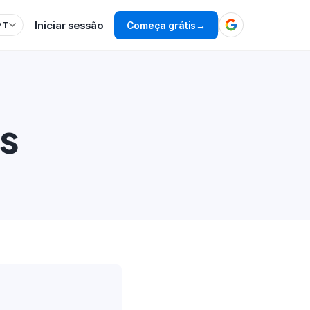
Iniciar sessão
Começa grátis
→
PT
s