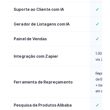
Suporte ao Cliente com IA
✓
Gerador de Listagens com IA
✓
Painel de Vendas
✓
1.000+ a
Integração com Zapier
via Zapie
Repricin
de Buy B
Ferramenta de Repreçamento
+ basea
em stock
Pesquisa de Produtos Alibaba
✓