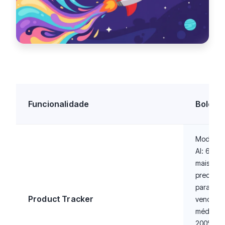
Funcionalidade
Boloo
Modelo 
AI: 66%
mais
preciso
para
Product Tracker
vendas
médias,
200%