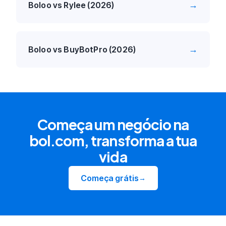
→
Boloo vs Rylee (2026)
→
Boloo vs BuyBotPro (2026)
Começa um negócio na
bol.com, transforma a tua
vida
Começa grátis
→