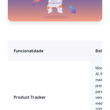
Funcionalidade
Boloo
Modelo 
AI: 66%
mais
preciso
para
Product Tracker
vendas
médias,
200%