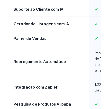
Suporte ao Cliente com IA
✓
Gerador de Listagens com IA
✓
Painel de Vendas
✓
Repricin
de Buy B
Repreçamento Automático
+ basea
em stock
1.000+ a
Integração com Zapier
via Zapie
Pesquisa de Produtos Alibaba
✓