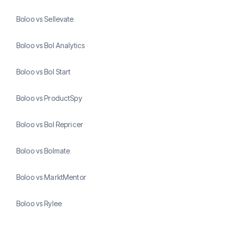
Boloo vs Sellevate
Boloo vs Bol Analytics
Boloo vs Bol Start
Boloo vs ProductSpy
Boloo vs Bol Repricer
Boloo vs Bolmate
Boloo vs MarktMentor
Boloo vs Rylee