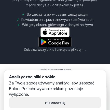
mądre decyzje - gdziekolwiek jesteś.
Sprzedaż i zysk w czasie rzeczywistym
Powiadomienia push o nowych zamówieniach
Widgety ekranu głównego z danymi na żywo
Zobacz wszystkie funkcje aplikacji
→
Część ekosystemu Boloo
Boloo
Marketplace
AI Assistent
Analityczne pliki cookie
Za Twoją zgodą używamy analityki, aby ulepszać
Boloo. Przechowywanie reklam pozostaje
Boloo B.V.
·
KvK
75993228
·
Prins Willem Alexanderlaan
Boloo
tylko co
wyłączone.
301, 7311SW Apeldoorn
Cześć!
Pomagamy tysiącom
© 2026 Boloo Platform. Wszelkie prawa zastrzeżone.
sprzedawców na bol.com
Nie zezwalaj
skutecznie budować swój biznes.
|
|
Regulamin
Polityka prywatności
Bezpieczeństwo