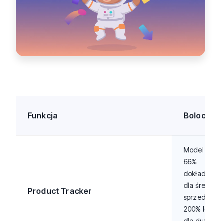
Funkcja
Boloo
Model V6 AI
66%
dokładniejs
dla średnic
Product Tracker
sprzedaży,
200% lepsz
dla dużych