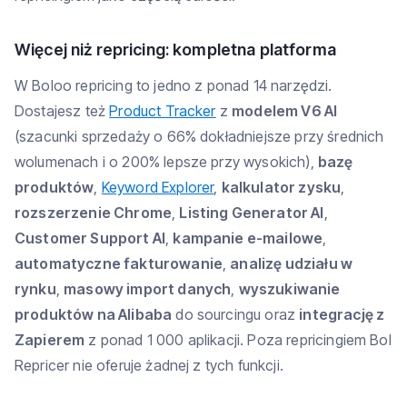
Więcej niż repricing: kompletna platforma
W Boloo repricing to jedno z ponad 14 narzędzi.
Dostajesz też
Product Tracker
z
modelem V6 AI
(szacunki sprzedaży o 66% dokładniejsze przy średnich
wolumenach i o 200% lepsze przy wysokich),
bazę
produktów
,
Keyword Explorer
,
kalkulator zysku
,
rozszerzenie Chrome
,
Listing Generator AI
,
Customer Support AI
,
kampanie e-mailowe
,
automatyczne fakturowanie
,
analizę udziału w
rynku
,
masowy import danych
,
wyszukiwanie
produktów na Alibaba
do sourcingu oraz
integrację z
Zapierem
z ponad 1 000 aplikacji. Poza repricingiem Bol
Repricer nie oferuje żadnej z tych funkcji.