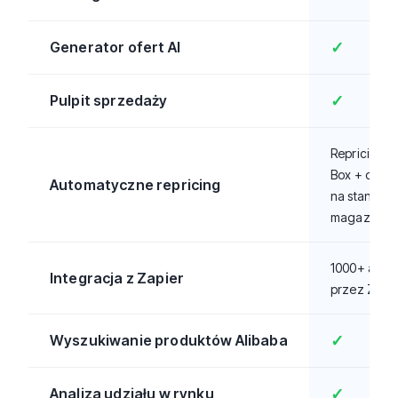
Generator ofert AI
✓
Pulpit sprzedaży
✓
Repricing B
Box + opart
Automatyczne repricing
na stanie
magazyno
1000+ aplika
Integracja z Zapier
przez Zapie
Wyszukiwanie produktów Alibaba
✓
Analiza udziału w rynku
✓