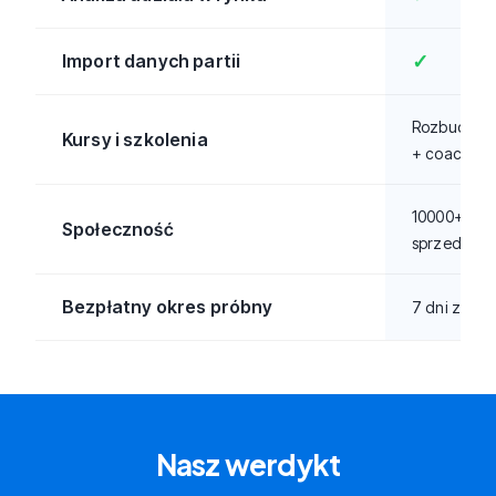
Import danych partii
✓
Rozbudow
Kursy i szkolenia
+ coaching 
10000+
Społeczność
sprzedawc
Bezpłatny okres próbny
7 dni za d
Nasz werdykt