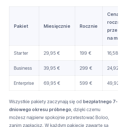
Cena
roczna 
Pakiet
Miesięcznie
Rocznie
przelicz
na miesi
Starter
29,95 €
199 €
16,58 €
Business
39,95 €
299 €
24,92 €
Enterprise
69,95 €
599 €
49,92 €
Wszystkie pakiety zaczynają się od
bezpłatnego 7-
dniowego okresu próbnego
, dzięki czemu
możesz najpierw spokojnie przetestować Boloo,
zanim zapłacisz. W każdym pakiecie zawarte są