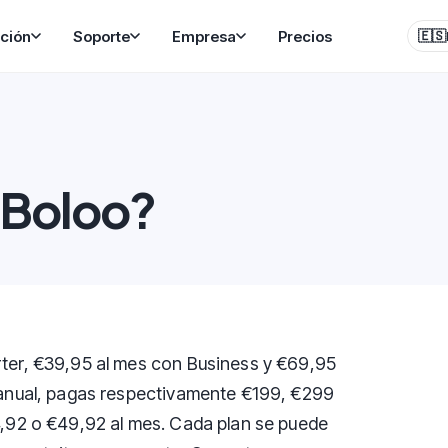
ción
Soporte
Empresa
Precios
🇪🇸
 Boloo?
rter, €39,95 al mes con Business y €69,95
o anual, pagas respectivamente €199, €299
24,92 o €49,92 al mes. Cada plan se puede