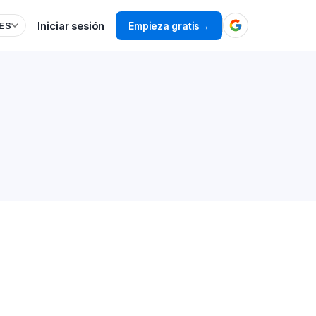
Iniciar sesión
Empieza gratis
→
ES