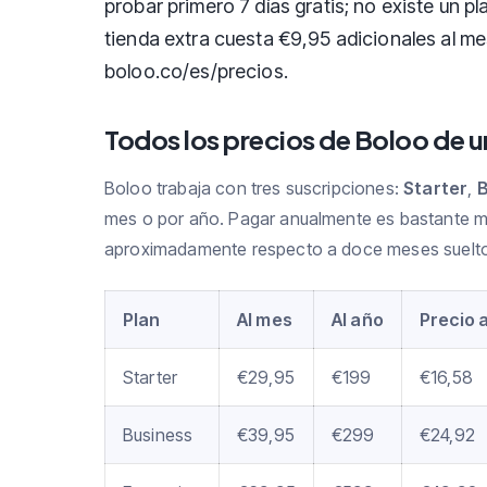
probar primero 7 días gratis; no existe un 
tienda extra cuesta €9,95 adicionales al me
boloo.co/es/precios.
Todos los precios de Boloo de u
Boloo trabaja con tres suscripciones:
Starter
,
B
mes o por año. Pagar anualmente es bastante m
aproximadamente respecto a doce meses suelt
Plan
Al mes
Al año
Precio 
Starter
€29,95
€199
€16,58
Business
€39,95
€299
€24,92