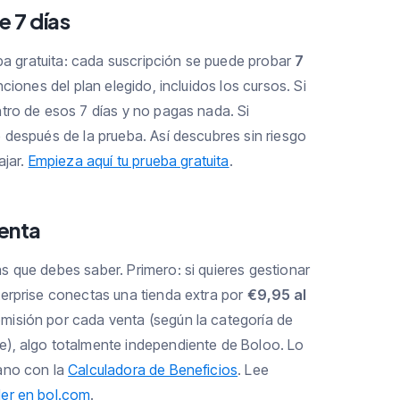
e 7 días
eba gratuita: cada suscripción se puede probar
7
ciones del plan elegido, incluidos los cursos. Si
tro de esos 7 días y no pagas nada. Si
 después de la prueba. Así descubres sin riesgo
ajar.
Empieza aquí tu prueba gratuita
.
uenta
 que debes saber. Primero: si quieres gestionar
erprise conectas una tienda extra por
€9,95 al
misión por cada venta (según la categoría de
), algo totalmente independiente de Boloo. Lo
ano con la
Calculadora de Beneficios
. Lee
er en bol.com
.