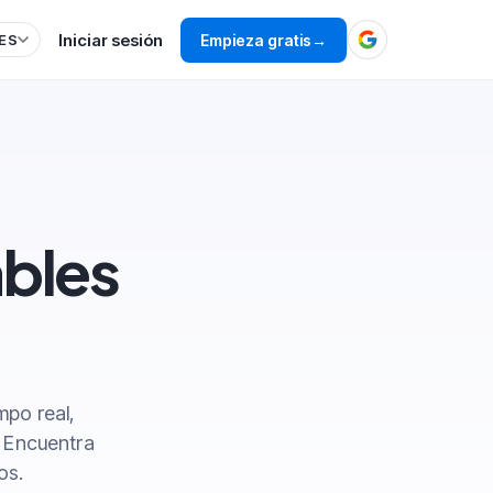
Iniciar sesión
Empieza gratis
→
ES
ables
mpo real,
. Encuentra
os.