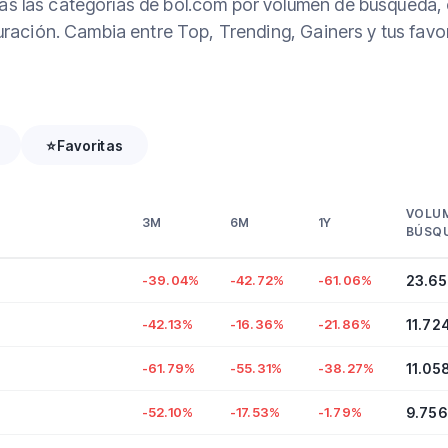
s las categorías de bol.com por volumen de búsqueda, 
uración. Cambia entre Top, Trending, Gainers y tus favor
⭐
Favoritas
VOLU
3M
6M
1Y
BÚSQ
-39.04%
-42.72%
-61.06%
23.65
-42.13%
-16.36%
-21.86%
11.72
-61.79%
-55.31%
-38.27%
11.05
-52.10%
-17.53%
-1.79%
9.756