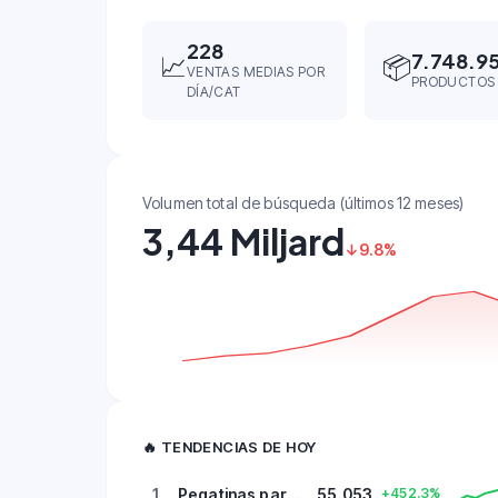
228
7.748.9
📈
📦
VENTAS MEDIAS POR
PRODUCTOS
DÍA/CAT
Volumen total de búsqueda (últimos 12 meses)
3,44 Miljard
↓9.8%
🔥
TENDENCIAS DE HOY
1
Pegatinas para fiestas
55.053
+452.3%