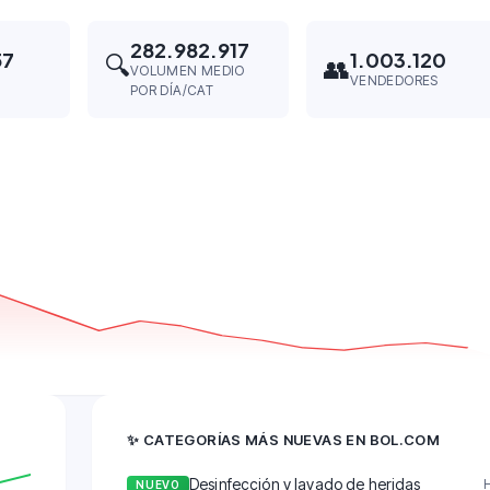
282.982.917
57
1.003.120
🔍
👥
VOLUMEN MEDIO
VENDEDORES
POR DÍA/CAT
✨
CATEGORÍAS MÁS NUEVAS EN BOL.COM
Desinfección y lavado de heridas
NUEVO