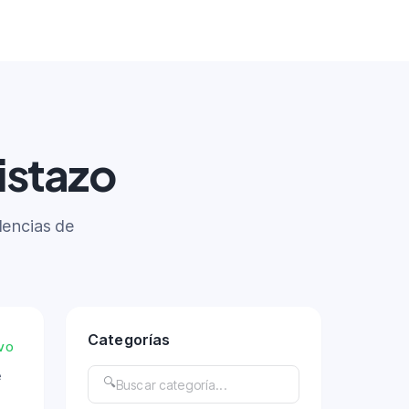
istazo
dencias de
Categorías
IVO
e
🔍
Buscar categoría...