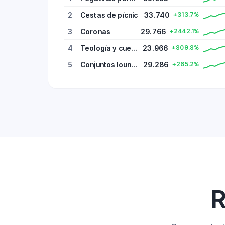
2
Cestas de pícnic
33.740
+313.7%
3
Coronas
29.766
+2442.1%
4
Teología y cuestiones religiosas
23.966
+809.8%
5
Conjuntos lounge silla-sofá
29.286
+265.2%
R