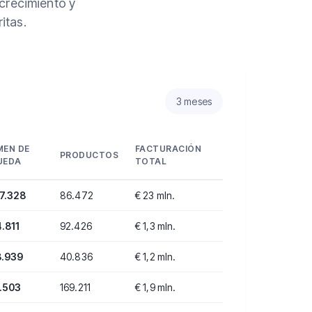
crecimiento y
itas.
3 meses
MEN DE
FACTURACIÓN
PRODUCTOS
UEDA
TOTAL
7.328
86.472
€
23 mln.
4.811
92.426
€
1,3 mln.
8.939
40.836
€
1,2 mln.
.503
169.211
€
1,9 mln.