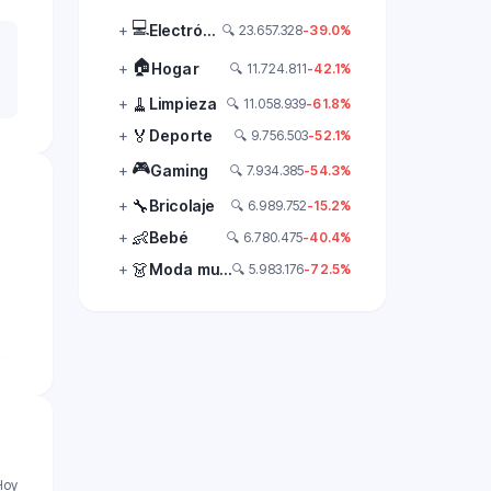
💻
+
Electrónica
🔍
23.657.328
-39.0%
🏠
+
Hogar
🔍
11.724.811
-42.1%
🧹
+
Limpieza
🔍
11.058.939
-61.8%
🏅
+
Deporte
🔍
9.756.503
-52.1%
🎮
+
Gaming
🔍
7.934.385
-54.3%
🔧
+
Bricolaje
🔍
6.989.752
-15.2%
👶
+
Bebé
🔍
6.780.475
-40.4%
👗
+
Moda mujer
🔍
5.983.176
-72.5%
Hoy