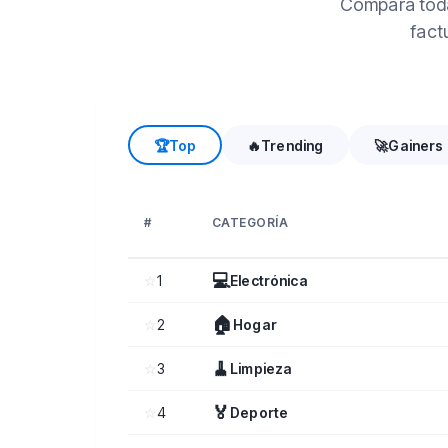
Compara toda
fact
🏆
Top
🔥
Trending
🚀
Gainers
#
CATEGORÍA
💻
☆
1
Electrónica
🏠
☆
2
Hogar
🧹
☆
3
Limpieza
🏅
☆
4
Deporte