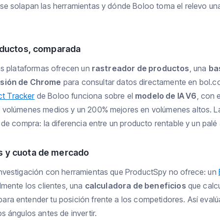
se solapan las herramientas y dónde Boloo toma el relevo un
oductos, comparada
as plataformas ofrecen un
rastreador de productos
, una
ba
sión de Chrome
para consultar datos directamente en bol.co
ct Tracker
de Boloo funciona sobre el
modelo de IA V6
, con 
 volúmenes medios y un 200% mejores en volúmenes altos. La
 de compra: la diferencia entre un producto rentable y un pal
 y cuota de mercado
nvestigación con herramientas que ProductSpy no ofrece: un
lmente los clientes, una
calculadora de beneficios
que calc
ara entender tu posición frente a los competidores. Así eval
 ángulos antes de invertir.