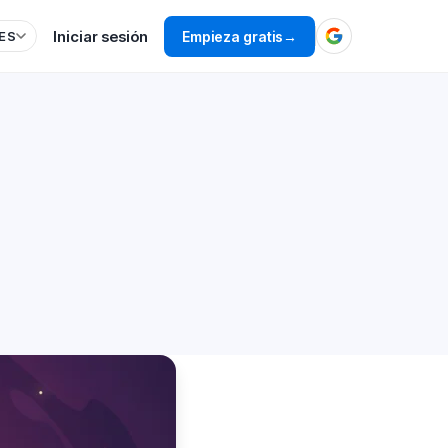
Iniciar sesión
Empieza gratis
→
ES