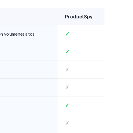
ProductSpy
✓
en volúmenes altos
✓
✗
✗
✓
✗