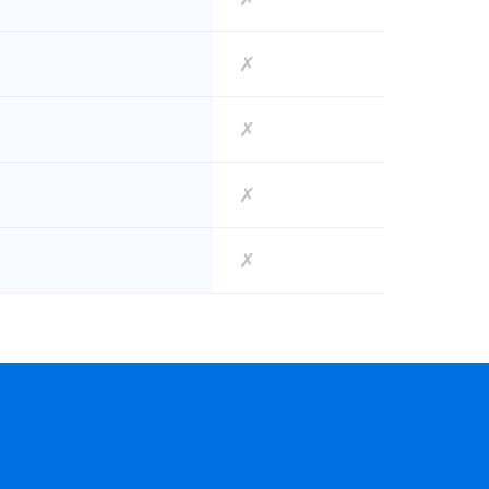
✗
✗
✗
✗