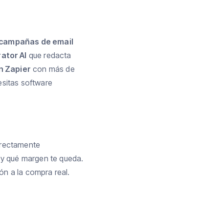
campañas de email
ator AI
que redacta
n Zapier
con más de
esitas software
irectamente
y qué margen te queda.
ión a la compra real.