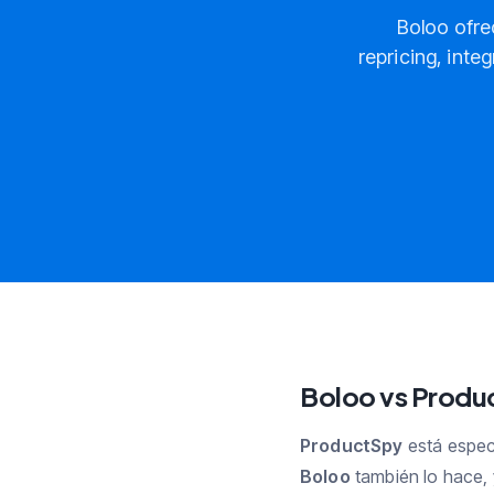
Boloo ofre
repricing, inte
Boloo vs Produc
ProductSpy
está espec
Boloo
también lo hace, 