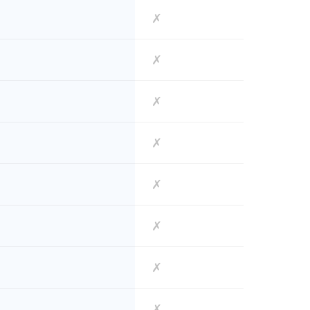
✗
✗
✗
✗
✗
✗
✗
✗