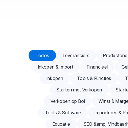
Artículos del blog
Todos
Leveranciers
Productond
Inkopen & Import
Financieel
Ge
Inkopen
Tools & Functies
T
Starten met Verkopen
Start
Verkopen op Bol
Winst & Marg
Tools & Software
Importeren & Pr
Educatie
SEO &amp; Vindbaarh