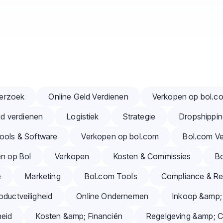
erzoek
Online Geld Verdienen
Verkopen op bol.c
ld verdienen
Logistiek
Strategie
Dropshippi
ools & Software
Verkopen op bol.com
Bol.com Ve
en op Bol
Verkopen
Kosten & Commissies
B
e
Marketing
Bol.com Tools
Compliance & Re
oductveiligheid
Online Ondernemen
Inkoop &amp;
eid
Kosten &amp; Financiën
Regelgeving &amp; 