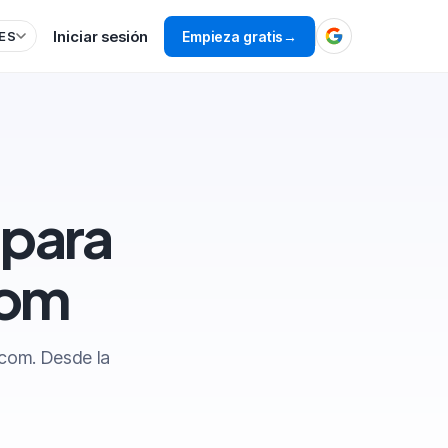
Iniciar sesión
Empieza gratis
→
ES
 para
com
.com. Desde la