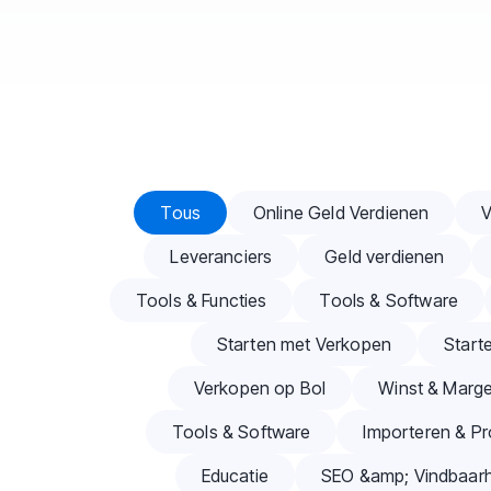
Articles du blog
Tous
Online Geld Verdienen
V
Leveranciers
Geld verdienen
Tools & Functies
Tools & Software
Starten met Verkopen
Start
Verkopen op Bol
Winst & Marg
Tools & Software
Importeren & Pr
Educatie
SEO &amp; Vindbaarh