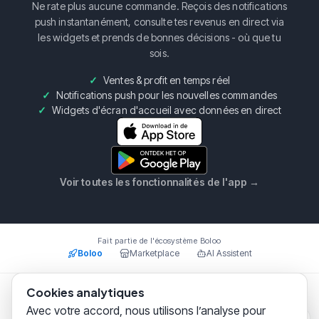
Ne rate plus aucune commande. Reçois des notifications
push instantanément, consulte tes revenus en direct via
les widgets et prends de bonnes décisions - où que tu
sois.
Ventes & profit en temps réel
Notifications push pour les nouvelles commandes
Widgets d'écran d'accueil avec données en direct
Voir toutes les fonctionnalités de l'app
→
Fait partie de l'écosystème Boloo
Boloo
Marketplace
AI Assistent
Cookies analytiques
Boloo B.V.
·
KvK
75993228
·
Prins Willem Alexanderlaan
Avec votre accord, nous utilisons l’analyse pour
301, 7311SW Apeldoorn