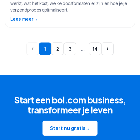
werkt, wat het kost, welke doosformaten er zijn en hoe je je
verzendproces optimaliseert.
Lees meer
→
‹
›
1
2
3
…
14
Start een bol.com business,
transformeer je leven
Start nu gratis
→