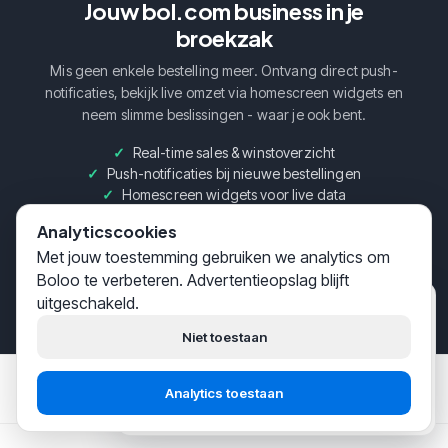
Jouw bol.com business in je
broekzak
Mis geen enkele bestelling meer. Ontvang direct push-
notificaties, bekijk live omzet via homescreen widgets en
neem slimme beslissingen - waar je ook bent.
Real-time sales & winstoverzicht
Push-notificaties bij nieuwe bestellingen
Homescreen widgets voor live data
Analyticscookies
Met jouw toestemming gebruiken we analytics om
Boloo te verbeteren. Advertentieopslag blijft
Bekijk alle app functies
→
uitgeschakeld.
Boloo
zojuist
Hoi! Wij helpen
duizenden
Niet toestaan
bol.com-verkopers
succesvol
hun business opbouwen.
Onderdeel van het Boloo ecosysteem
Analytics toestaan
Boloo
Marketplace
AI Assistent
Start gratis
Praat met support