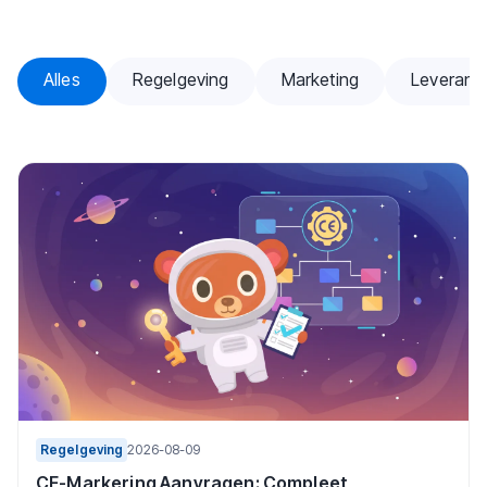
Blogartikelen
Alles
Regelgeving
Marketing
Leveranci
Regelgeving
2026-08-09
CE-Markering Aanvragen: Compleet