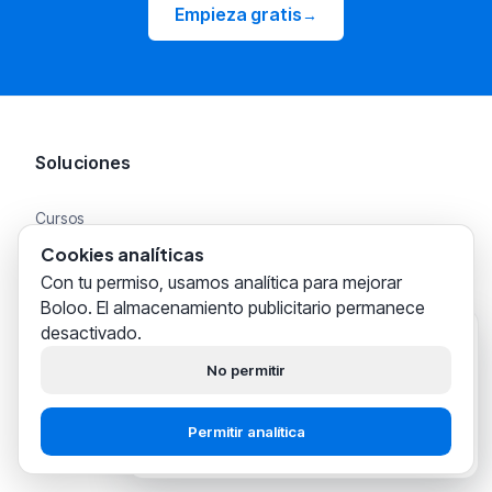
Empieza gratis
→
Soluciones
Cursos
Cookies analíticas
Coaching 1:1
Con tu permiso, usamos analítica para mejorar
Boloo. El almacenamiento publicitario permanece
desactivado.
Nuevos vendedores en bol.com
Boloo
justo ahora
¡Hola! Ayudamos a
miles de
No permitir
vendedores de bol.com
a
Vendedores expertos en bol.com
construir su negocio con éxito.
Permitir analítica
Precios
Empieza gratis
Habla con soporte