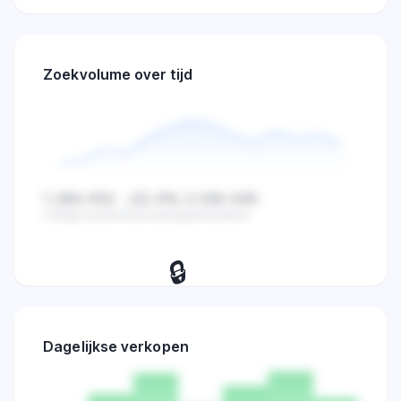
Zoekvolume over tijd
1.284.932
-23.4%
2.108.445
Huidige waarde
Verandering
Gemiddelde
🔒
Bekijk dagelijkse zoekvolume,
verkopen en marktactiviteit trends.
Dagelijkse verkopen
Probeer 7 dagen
→