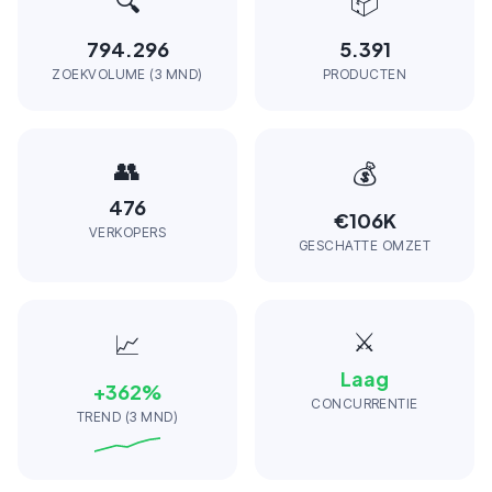
🔍
📦
794.296
5.391
ZOEKVOLUME (3 MND)
PRODUCTEN
👥
💰
476
€106K
VERKOPERS
GESCHATTE OMZET
⚔️
📈
Laag
+
362
%
CONCURRENTIE
TREND (3 MND)