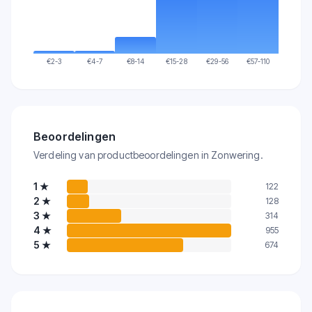
€
2-3
€
4-7
€
8-14
€
15-28
€
29-56
€
57-110
Beoordelingen
Verdeling van productbeoordelingen in Zonwering.
1
★
122
2
★
128
3
★
314
4
★
955
5
★
674