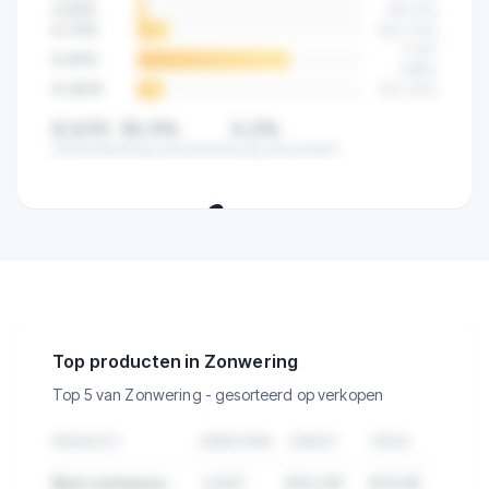
4-5
/10
89
(
4
%)
6-7
/10
523
(
14
%)
2.841
8-9
/10
(
68
%)
9-10
/10
512
(
12
%)
8,5/10
82,5%
0,2%
Gemiddeld
Hoog beoordeeld
Laag beoordeeld
🔒
Zie de klanttevredenheid van alle
verkopers in deze categorie.
Top producten in Zonwering
Top 5 van Zonwering - gesorteerd op verkopen
PRODUCT
VERKOPEN
OMZET
PRIJS
Best verkopend product in Zonwering
2.847
€84.291
€29,99