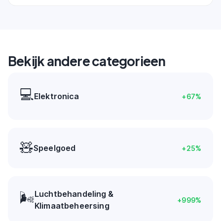
Bekijk andere categorieen
💻
Elektronica
+
67
%
🧸
Speelgoed
+
25
%
Luchtbehandeling &
🌬️
+
999
%
Klimaatbeheersing