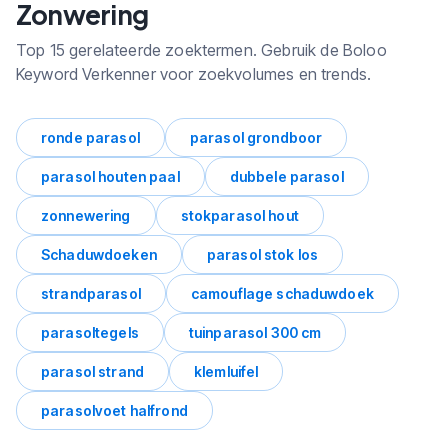
Zonwering
Top 15 gerelateerde zoektermen. Gebruik de Boloo
Keyword Verkenner voor zoekvolumes en trends.
ronde parasol
parasol grondboor
parasol houten paal
dubbele parasol
zonnewering
stokparasol hout
Schaduwdoeken
parasol stok los
strandparasol
camouflage schaduwdoek
parasoltegels
tuinparasol 300 cm
parasol strand
klemluifel
parasolvoet halfrond