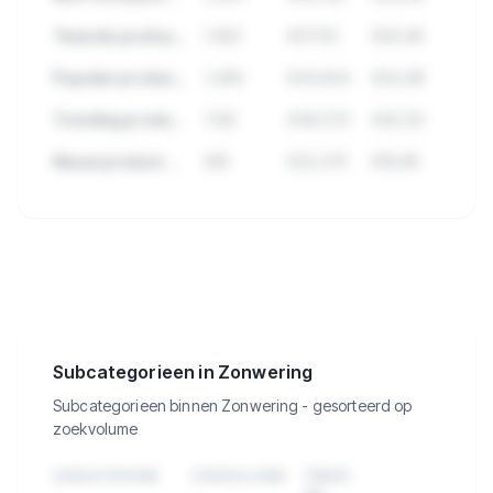
Tweede product met hoge verkopen
1.923
€57.112
€34,95
Populair product met veel reviews
1.456
€43.824
€24,99
Trending product deze maand
1.102
€38.570
€42,50
Nieuw product met groei
891
€22.275
€19,95
🔒
Bekijk de 5.391 producten in
Zonwering met verkopen, omzet en
meer.
Subcategorieen in Zonwering
Subcategorieen binnen Zonwering - gesorteerd op
zoekvolume
SUBCATEGORIE
ZOEKVOLUME
TREND