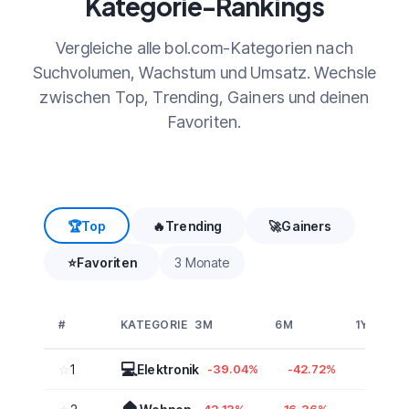
Kategorie-Rankings
Vergleiche alle bol.com-Kategorien nach
Suchvolumen, Wachstum und Umsatz. Wechsle
zwischen Top, Trending, Gainers und deinen
Favoriten.
🏆
Top
🔥
Trending
🚀
Gainers
⭐
Favoriten
3 Monate
#
KATEGORIE
3M
6M
1Y
💻
☆
1
Elektronik
-39.04%
-42.72%
-61.0