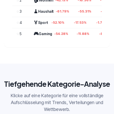
🏠
☆
2
Wohnen
-42.13%
-16.36%
-21.86%
🧹
☆
3
Haushalt
-61.79%
-55.31%
-38.27
🏅
☆
4
Sport
-52.10%
-17.53%
-1.79%
🎮
☆
5
Gaming
-54.28%
-11.88%
-8.80%
Tiefgehende Kategorie-Analyse
Klicke auf eine Kategorie für eine vollständige
Aufschlüsselung mit Trends, Verteilungen und
Wettbewerb.