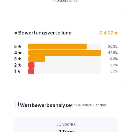
Preisbereich (€)
Bewertungsverteilung
Ø 4.07 ★
5
★
36.3
%
4
★
45.5
%
3
★
10.6
%
2
★
3.9
%
1
★
3.7
%
📊
Wettbewerbsanalyse
87.738 aktive Händler
JÜNGSTER
2 Tage