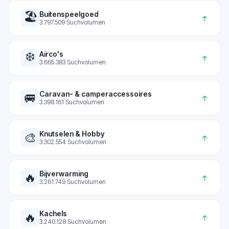
🏖️
Buitenspeelgoed
↑
3.797.509
Suchvolumen
❄️
Airco's
↑
3.665.383
Suchvolumen
Caravan- & camperaccessoires
🚐
↑
3.398.161
Suchvolumen
Knutselen & Hobby
🎨
↑
3.302.554
Suchvolumen
Bijverwarming
🔥
↑
3.261.749
Suchvolumen
Kachels
🔥
↑
3.240.128
Suchvolumen