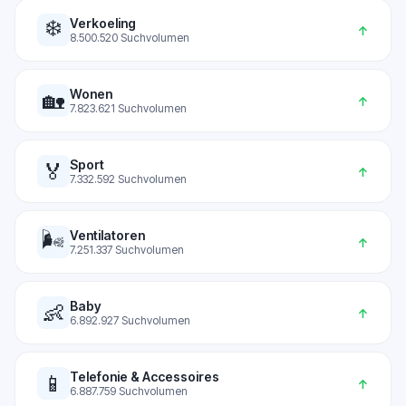
❄️
Verkoeling
↑
8.500.520
Suchvolumen
Wonen
🏡
↑
7.823.621
Suchvolumen
Sport
🏅
↑
7.332.592
Suchvolumen
🌬️
Ventilatoren
↑
7.251.337
Suchvolumen
Baby
👶
↑
6.892.927
Suchvolumen
Telefonie & Accessoires
📱
↑
6.887.759
Suchvolumen