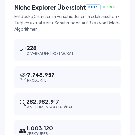
Niche Explorer Übersicht
BETA
LIVE
Entdecke Chancen in verschiedenen Produktnischen •
Täglich aktualisiert • Schätzungen auf Basis von Boloo-
Algorithmen
228
📈
Ø VERKÄUFE PRO TAG/KAT
7.748.957
📦
PRODUKTE
282.982.917
🔍
Ø VOLUMEN PRO TAG/KAT
1.003.120
👥
VERKÄUFER