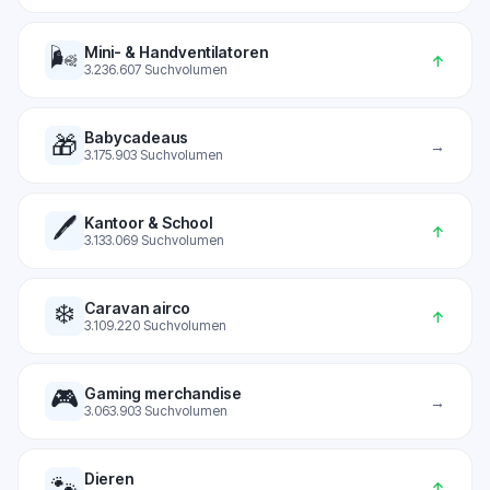
🌬️
Mini- & Handventilatoren
↑
3.236.607
Suchvolumen
Babycadeaus
🎁
→
3.175.903
Suchvolumen
🖊️
Kantoor & School
↑
3.133.069
Suchvolumen
❄️
Caravan airco
↑
3.109.220
Suchvolumen
🎮
Gaming merchandise
→
3.063.903
Suchvolumen
Dieren
🐾
↑