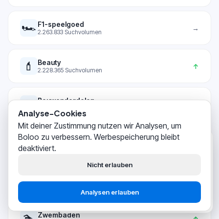
🏎️
F1-speelgoed
→
2.263.833
Suchvolumen
Beauty
💄
↑
2.228.365
Suchvolumen
Bouwonderdelen
🔩
→
2.196.529
Suchvolumen
Analyse-Cookies
Mit deiner Zustimmung nutzen wir Analysen, um
Boloo zu verbessern. Werbespeicherung bleibt
🛋️
Woonaccessoires
Boloo
→
gerade eben
2.142.125
Suchvolumen
deaktiviert.
Hallo! Wir helfen
tausenden
bol.com-Verkäufern
dabei, ihr
Nicht erlauben
Business erfolgreich aufzubauen.
Telefoonhoesjes
📱
↑
2.105.552
Suchvolumen
Mit Support
Analysen erlauben
Kostenlos starten
sprechen
🏊
Zwembaden
↑