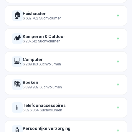
🏠
Huishouden
↑
6.652.762
Suchvolumen
🏕️
Kamperen & Outdoor
↑
6.237.512
Suchvolumen
💻
Computer
↑
6.209.163
Suchvolumen
📚
Boeken
↑
5.899.982
Suchvolumen
Telefoonaccessoires
📱
↑
5.826.864
Suchvolumen
Persoonlijke verzorging
🧴
↑