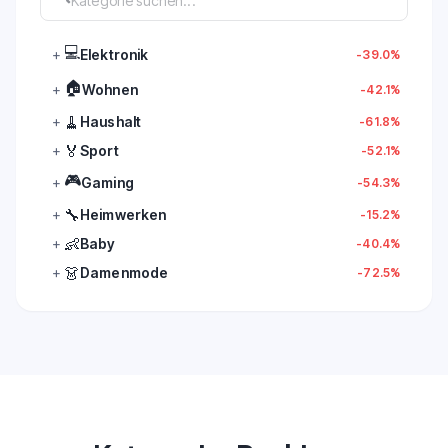
Kategorie suchen...
💻
+
Elektronik
-39.0%
🏠
+
Wohnen
-42.1%
🧹
+
Haushalt
-61.8%
🏅
+
Sport
-52.1%
🎮
+
Gaming
-54.3%
🔧
+
Heimwerken
-15.2%
👶
+
Baby
-40.4%
👗
+
Damenmode
-72.5%