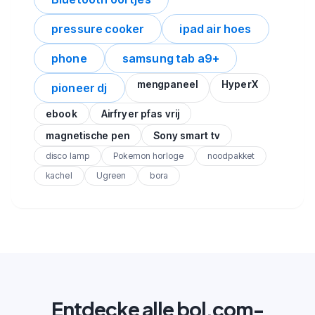
pressure cooker
ipad air hoes
phone
samsung tab a9+
mengpaneel
HyperX
pioneer dj
ebook
Airfryer pfas vrij
magnetische pen
Sony smart tv
disco lamp
Pokemon horloge
noodpakket
kachel
Ugreen
bora
Entdecke alle bol.com-