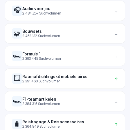
🎧
Audio voor jou
→
2.484.257
Suchvolumen
Bouwsets
🧩
→
2.452.132
Suchvolumen
🏎️
Formule 1
→
2.393.445
Suchvolumen
🪟
Raamafdichtingskit mobiele airco
↑
2.391.460
Suchvolumen
🏎️
F1-teamartikelen
→
2.384.315
Suchvolumen
Reisbagage & Reisaccessoires
🧳
↑
2.364.849
Suchvolumen