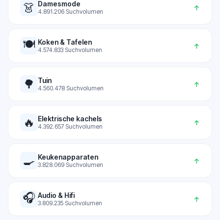
Damesmode
👗
↑
4.891.206
Suchvolumen
🍽️
Koken & Tafelen
↑
4.574.833
Suchvolumen
Tuin
🌳
↑
4.560.478
Suchvolumen
Elektrische kachels
🔥
↑
4.392.657
Suchvolumen
Keukenapparaten
🍳
↑
3.828.069
Suchvolumen
🎧
Audio & Hifi
↑
3.809.235
Suchvolumen