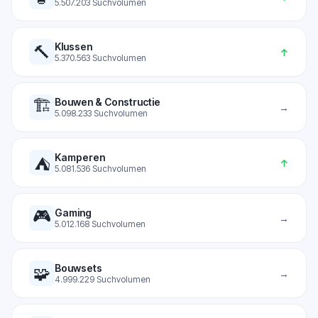
5.507.203
Suchvolumen
Klussen
🔨
↑
5.370.563
Suchvolumen
🏗️
Bouwen & Constructie
→
5.098.233
Suchvolumen
Kamperen
⛺
↑
5.081.536
Suchvolumen
🎮
Gaming
→
5.012.168
Suchvolumen
Bouwsets
🧩
→
4.999.229
Suchvolumen