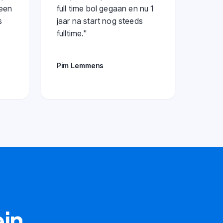
 een
full time bol gegaan en nu 1
s
jaar na start nog steeds
fulltime.
"
Pim Lemmens
ein