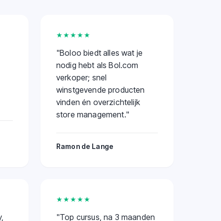
★★★★★
"
Boloo biedt alles wat je
nodig hebt als Bol.com
verkoper; snel
winstgevende producten
vinden én overzichtelijk
store management.
"
Ramon de Lange
★★★★★
,
"
Top cursus, na 3 maanden