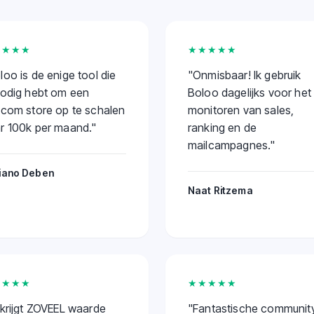
★★★★
★★★★★
loo is de enige tool die
"
Onmisbaar! Ik gebruik
nodig hebt om een
Boloo dagelijks voor het
.com store op te schalen
monitoren van sales,
r 100k per maand.
"
ranking en de
mailcampagnes.
"
iano Deben
Naat Ritzema
★★★★
★★★★★
 krijgt ZOVEEL waarde
"
Fantastische community