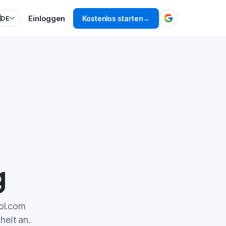
Einloggen

Kostenlos starten
→
DE
g
ol.com
eit an.