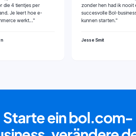
r die 4 tientjes per
zonder hen had ik nooit
nd. Je leert hoe e-
succesvolle Bol-busines
merce werkt...
"
kunnen starten.
"
rn
Jesse Smit
Starte ein bol.com-
siness, verändere d