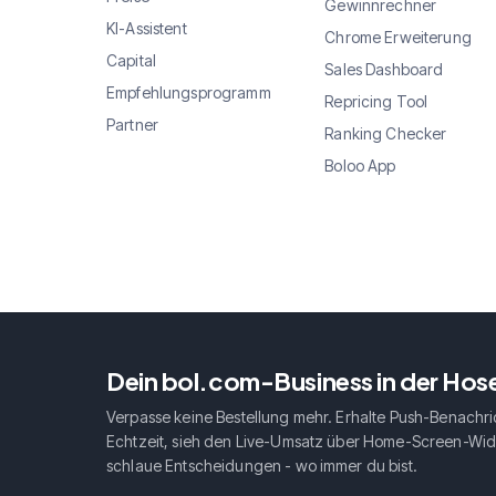
Gewinnrechner
KI-Assistent
Chrome Erweiterung
Capital
Sales Dashboard
Empfehlungsprogramm
Repricing Tool
Partner
Ranking Checker
Boloo App
Dein bol.com-Business in der Ho
Verpasse keine Bestellung mehr. Erhalte Push-Benachri
Echtzeit, sieh den Live-Umsatz über Home-Screen-Widg
schlaue Entscheidungen - wo immer du bist.