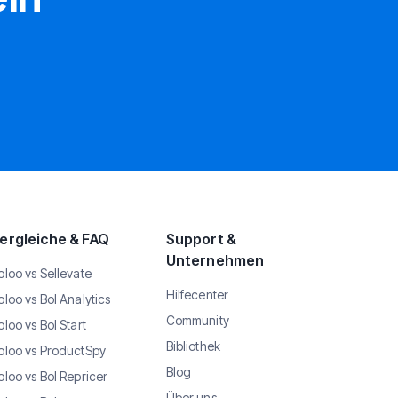
ergleiche & FAQ
Support &
Unternehmen
oloo vs Sellevate
Hilfecenter
oloo vs Bol Analytics
Community
oloo vs Bol Start
Bibliothek
oloo vs ProductSpy
Blog
oloo vs Bol Repricer
Über uns