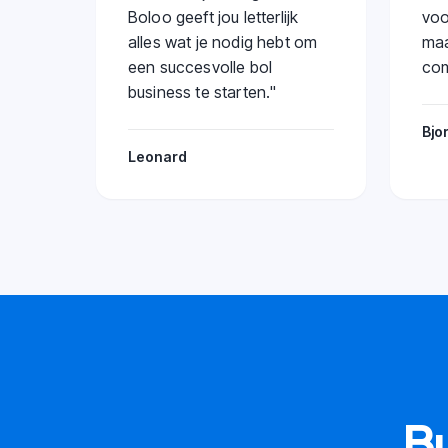
Boloo geeft jou letterlijk
voo
alles wat je nodig hebt om
maa
een succesvolle bol
com
business te starten.
"
Bjo
Leonard
Bu