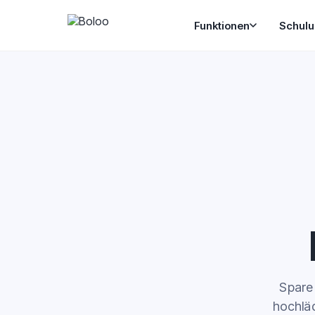
Funktionen
Schul
Spare
hochlä