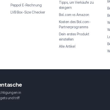
B
Tipps, um Verkäufe zu
Peppol E-Rechnung
steigern
B
LVB Box-Size Checker
Bol.com vs Amazon
B
Kosten des Bol.com-
W
Partnerprogramms
W
Dein erstes Produkt
L
einstellen
B
Alle Artikel
W
sentasche
chtigungen in
ets und triff