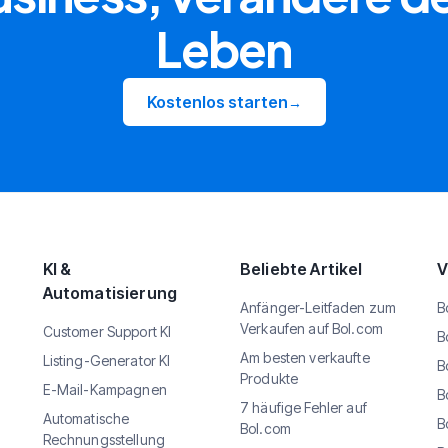
Leben
Kostenlos starten
→
KI &
Beliebte Artikel
V
Automatisierung
Anfänger-Leitfaden zum
B
Verkaufen auf Bol.com
Customer Support KI
B
Am besten verkaufte
Listing-Generator KI
B
Produkte
E-Mail-Kampagnen
B
7 häufige Fehler auf
Automatische
B
Bol.com
Rechnungsstellung