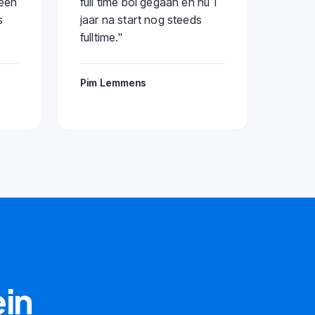
 een
full time bol gegaan en nu 1
s
jaar na start nog steeds
fulltime.
"
Pim Lemmens
ein