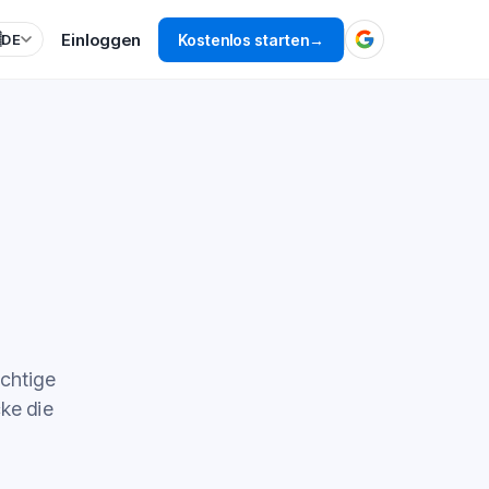
Einloggen

Kostenlos starten
→
DE
ichtige
ke die