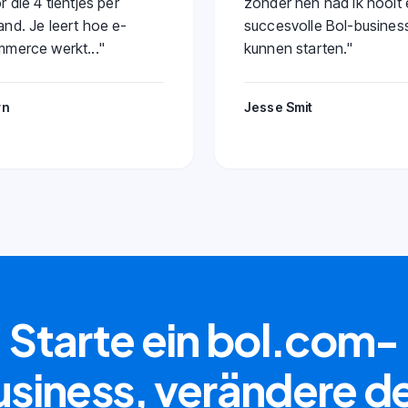
r die 4 tientjes per
zonder hen had ik nooit
nd. Je leert hoe e-
succesvolle Bol-busines
merce werkt...
"
kunnen starten.
"
rn
Jesse Smit
Starte ein bol.com-
siness, verändere d