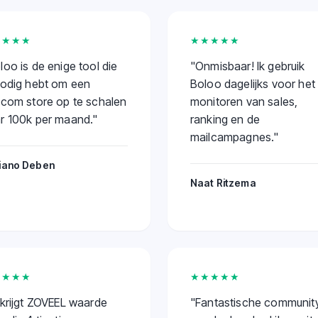
★★★★
★★★★★
loo is de enige tool die
"
Onmisbaar! Ik gebruik
nodig hebt om een
Boloo dagelijks voor het
.com store op te schalen
monitoren van sales,
r 100k per maand.
"
ranking en de
mailcampagnes.
"
iano Deben
Naat Ritzema
★★★★
★★★★★
 krijgt ZOVEEL waarde
"
Fantastische community