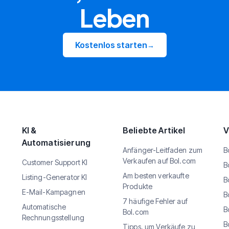
Leben
Kostenlos starten
→
KI &
Beliebte Artikel
V
Automatisierung
Anfänger-Leitfaden zum
B
Verkaufen auf Bol.com
Customer Support KI
B
Am besten verkaufte
Listing-Generator KI
B
Produkte
E-Mail-Kampagnen
B
7 häufige Fehler auf
Automatische
B
Bol.com
Rechnungsstellung
B
Tipps, um Verkäufe zu