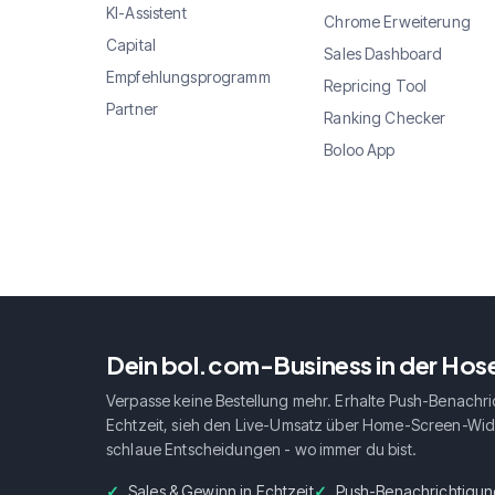
KI-Assistent
Chrome Erweiterung
Capital
Sales Dashboard
Empfehlungsprogramm
Repricing Tool
Partner
Ranking Checker
Boloo App
Dein bol.com-Business in der Ho
Verpasse keine Bestellung mehr. Erhalte Push-Benachri
Echtzeit, sieh den Live-Umsatz über Home-Screen-Widg
schlaue Entscheidungen - wo immer du bist.
Sales & Gewinn in Echtzeit
Push-Benachrichtigun