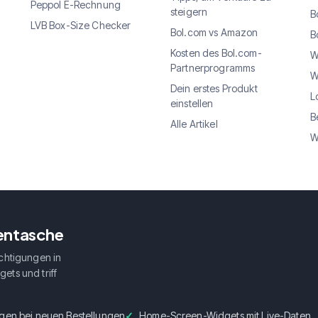
Peppol E-Rechnung
steigern
B
LVB Box-Size Checker
Bol.com vs Amazon
B
Kosten des Bol.com-
W
Partnerprogramms
W
Dein erstes Produkt
L
einstellen
B
Alle Artikel
W
sentasche
chtigungen in
ets und triff
gen bei neuen Bestellungen
Home-Screen-Widgets mit Live-Daten