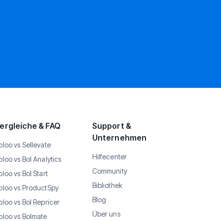
ergleiche & FAQ
Support &
Unternehmen
oloo vs Sellevate
Hilfecenter
oloo vs Bol Analytics
Community
oloo vs Bol Start
Bibliothek
oloo vs ProductSpy
Blog
oloo vs Bol Repricer
Über uns
oloo vs Bolmate