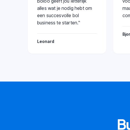
Boloo geeft jou letterlijk
voo
alles wat je nodig hebt om
maa
een succesvolle bol
com
business te starten.
"
Bjo
Leonard
Bu