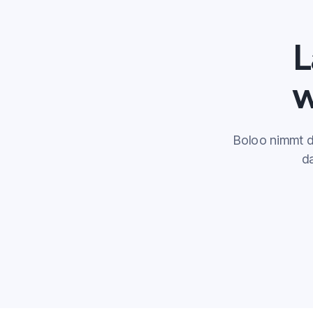
L
w
Boloo nimmt di
d