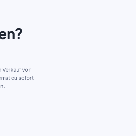
den?
m Verkauf von
mst du sofort
n.