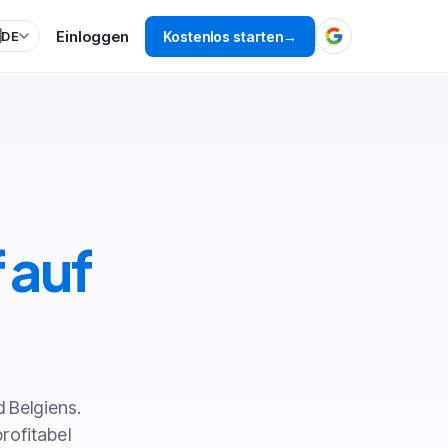
Einloggen

Kostenlos starten
→
DE
 auf
 Belgiens.
rofitabel