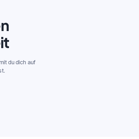
en
it
mit du dich auf
t.