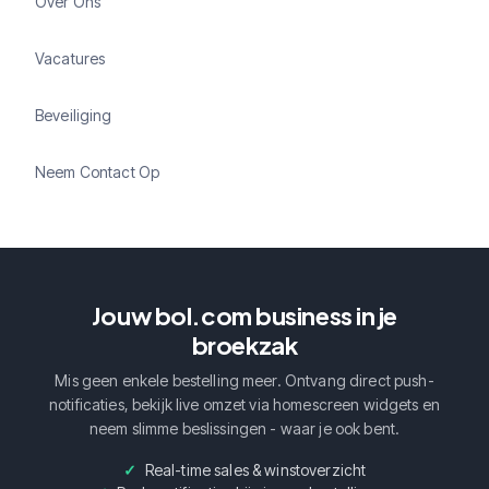
Over Ons
Vacatures
Beveiliging
Neem Contact Op
Jouw bol.com business in je
broekzak
Mis geen enkele bestelling meer. Ontvang direct push-
notificaties, bekijk live omzet via homescreen widgets en
neem slimme beslissingen - waar je ook bent.
Real-time sales & winstoverzicht