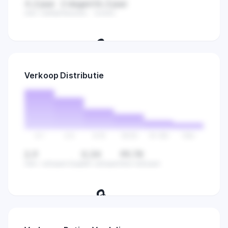
4,2 jaar
2 dagen
16,3 jaar
Gem. leeftijd
Nieuwste
Oudste
🔒
Ontdek hoe lang verkopers al actief
Verkoop Distributie
zijn en vind gaten in de markt.
0-1
2-5
6-15
16-50
51-100
100+
2,9
0,34
99,78
Gem. verkopen/dag
Min verkopen
Max verkopen
🔒
Bekijk hoe verkopen verdeeld zijn