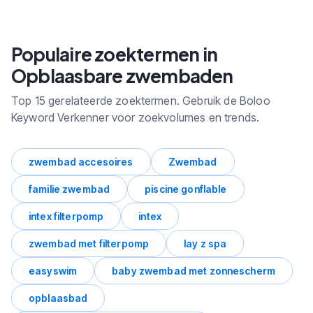
Bekijk alle subcategorieen binnen
Opblaasbare zwembaden met
Populaire zoektermen in
zoekvolume en trends.
Opblaasbare zwembaden
Top 15 gerelateerde zoektermen. Gebruik de Boloo
Keyword Verkenner voor zoekvolumes en trends.
zwembad accesoires
Zwembad
familie zwembad
piscine gonflable
intex filterpomp
intex
zwembad met filterpomp
lay z spa
easyswim
baby zwembad met zonnescherm
opblaasbad