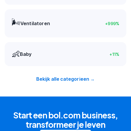
🌬️
Ventilatoren
+
999
%
👶
Baby
+
11
%
Bekijk alle categorieen →
Start een bol.com business,
transformeer je leven