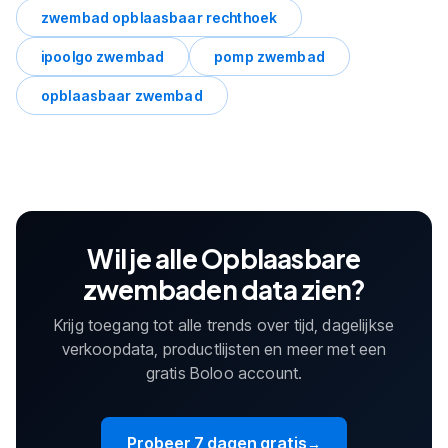
zwembad opblaasbaar rechthoek
ipoolgo zwembad
pomp zwembad
opblaasbaar zwembad
Wil je alle Opblaasbare
zwembaden data zien?
Krijg toegang tot alle trends over tijd, dagelijkse
verkoopdata, productlijsten en meer met een
gratis Boloo account.
Probeer 7 dagen gratis
→