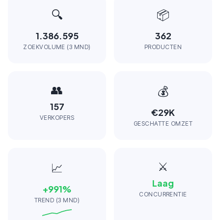
🔍
📦
1.386.595
362
ZOEKVOLUME (3 MND)
PRODUCTEN
👥
💰
157
€29K
VERKOPERS
GESCHATTE OMZET
⚔️
📈
Laag
+
991
%
CONCURRENTIE
TREND (3 MND)