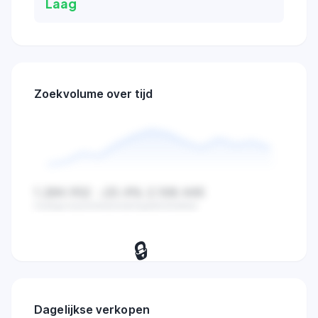
Laag
Zoekvolume over tijd
1.284.932
-23.4%
2.108.445
Huidige waarde
Verandering
Gemiddelde
🔒
Bekijk dagelijkse zoekvolume,
verkopen en marktactiviteit trends.
Dagelijkse verkopen