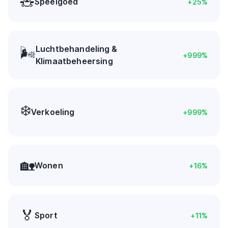
🧸
Speelgoed
+
25
%
Luchtbehandeling &
🌬️
+
999
%
Klimaatbeheersing
❄️
Verkoeling
+
999
%
🏡
Wonen
+
16
%
🏅
Sport
+
11
%