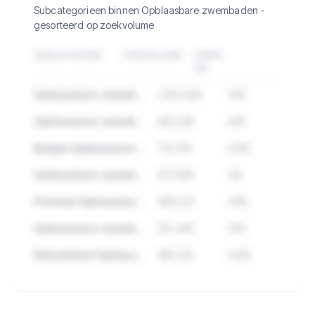
Subcategorieen binnen Opblaasbare zwembaden -
gesorteerd op zoekvolume
SUBCATEGORIE
ZOEKVOLUME
TREND
3M
Opblaasbare zwembaden Accessoires
1.284.932
-12%
Opblaasbare zwembaden Topmerken
891.445
+8%
Budget Opblaasbare zwembaden
723.118
+23%
Opblaasbare zwembaden Sets
512.890
-5%
Premium Opblaasbare zwembaden
489.221
+15%
Opblaasbare zwembaden Outlet
312.445
-31%
Refurbished Opblaasbare zwembaden
198.332
+42%
🔒