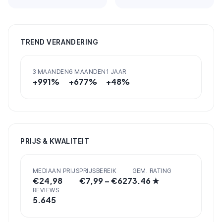
TREND VERANDERING
3 MAANDEN
6 MAANDEN
1 JAAR
+
991
%
+
677
%
+
48
%
PRIJS & KWALITEIT
MEDIAAN PRIJS
PRIJSBEREIK
GEM. RATING
€
24,98
€
7,99
– €
627
3.46
★
REVIEWS
5.645