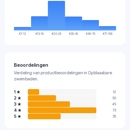
€
7-12
€
13-19
€
20-29
€
30-45
€
46-70
€
71-109
Beoordelingen
Verdeling van productbeoordelingen in Opblaasbare
zwembaden.
1
★
12
2
★
30
3
★
45
4
★
73
5
★
35