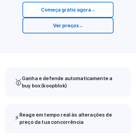
Começa grátis agora
→
Ver preços
→
Ganha e defende automaticamente a
🥇
buy box (koopblok)
Reage em tempo real às alterações de
⚡
preço da tua concorrência