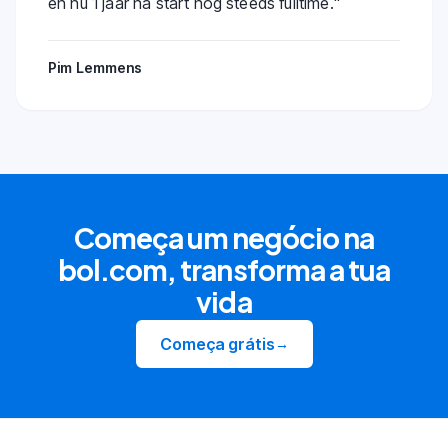
en nu 1 jaar na start nog steeds fulltime.
"
Pim Lemmens
Começa um negócio na
bol.com, transforma a tua
vida
Começa grátis
→