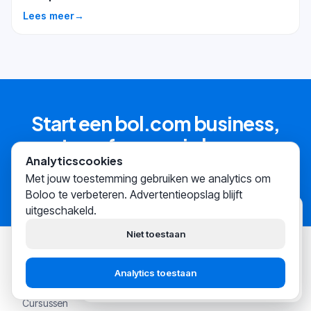
Lees meer
→
Start een bol.com business,
transformeer je leven
Analyticscookies
Start nu gratis
→
Met jouw toestemming gebruiken we analytics om
Boloo te verbeteren. Advertentieopslag blijft
uitgeschakeld.
Boloo
zojuist
Hoi! Wij helpen
duizenden
Niet toestaan
bol.com-verkopers
succesvol
hun business opbouwen.
Oplossingen
Analytics toestaan
Start gratis
Praat met support
Cursussen