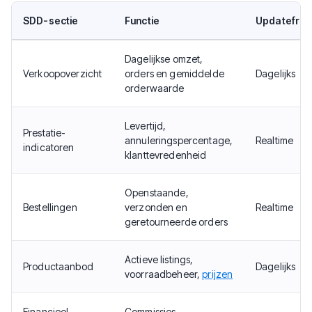
SDD-sectie
Functie
Updatefreq
Dagelijkse omzet,
Verkoopoverzicht
orders en gemiddelde
Dagelijks
orderwaarde
Levertijd,
Prestatie-
annuleringspercentage,
Realtime
indicatoren
klanttevredenheid
Openstaande,
Bestellingen
verzonden en
Realtime
geretourneerde orders
Actieve listings,
Productaanbod
Dagelijks
voorraadbeheer,
prijzen
Financieel
Commissies,