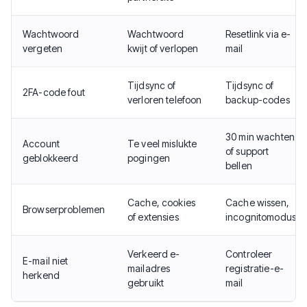
Wachtwoord
Wachtwoord
Resetlink via e-
vergeten
kwijt of verlopen
mail
Tijdsync of
Tijdsync of
2FA-code fout
verloren telefoon
backup-codes
30 min wachten
Account
Te veel mislukte
of support
geblokkeerd
pogingen
bellen
Cache, cookies
Cache wissen,
Browserproblemen
of extensies
incognitomodus
Verkeerd e-
Controleer
E-mail niet
mailadres
registratie-e-
herkend
gebruikt
mail