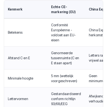
Echte CE-
Kenmerk
China Expor
markering (EU)
Conformité
Européenne -
China Expor
Betekenis
voldoet aan EU-
herkomstaa
eisen
Genormeerde
Letters rake
Afstand C en E
tussenruimte (C en
vrijwel aan
E staan apart)
5 mm (wettelijk
Geen
Minimale hoogte
voorgeschreven)
minimumver
Gestandaardiseerd
Afwijkende
Lettervormen
conform richtlijn
verhouding
93/68/EEG