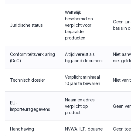
Wettelijk
beschermd en
Geen juridi
Juridische status
verplicht voor
basis in de 
bepaalde
producten
Conformiteitsverklaring
Altijd vereist als
Niet aanwez
(DoC)
bijgaand document
niet geldig
Verplicht minimaal
Technisch dossier
Niet van to
10 jaar te bewaren
Naam en adres
EU-
verplicht op
Geen verpli
importeursgegevens
product
Handhaving
NVWA, ILT, douane
Geen toezi