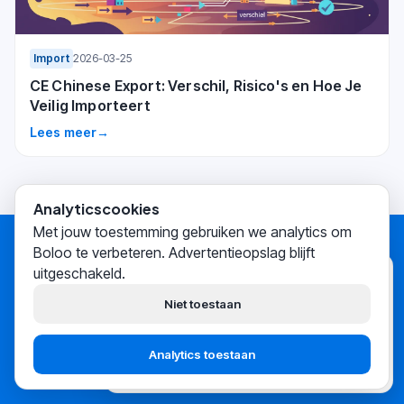
Import
2026-03-25
CE Chinese Export: Verschil, Risico's en Hoe Je
Veilig Importeert
Lees meer
→
Analyticscookies
Met jouw toestemming gebruiken we analytics om
Boloo te verbeteren. Advertentieopslag blijft
Start een bol.com business,
uitgeschakeld.
Boloo
zojuist
transformeer je leven
Hoi! Wij helpen
duizenden
Niet toestaan
bol.com-verkopers
succesvol
hun business opbouwen.
Start nu gratis
→
Analytics toestaan
Start gratis
Praat met support