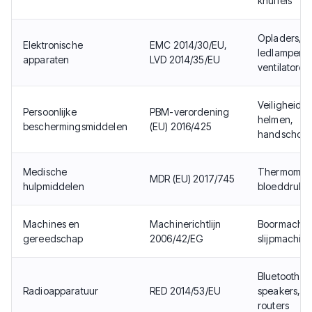
knuffels
Opladers,
Elektronische
EMC 2014/30/EU,
ledlampen,
apparaten
LVD 2014/35/EU
ventilatoren
Veiligheidsbr
Persoonlijke
PBM-verordening
helmen,
beschermingsmiddelen
(EU) 2016/425
handschoe
Medische
Thermomete
MDR (EU) 2017/745
hulpmiddelen
bloeddrukm
Machines en
Machinerichtlijn
Boormachin
gereedschap
2006/42/EG
slijpmachin
Bluetooth-
Radioapparatuur
RED 2014/53/EU
speakers, wi
routers